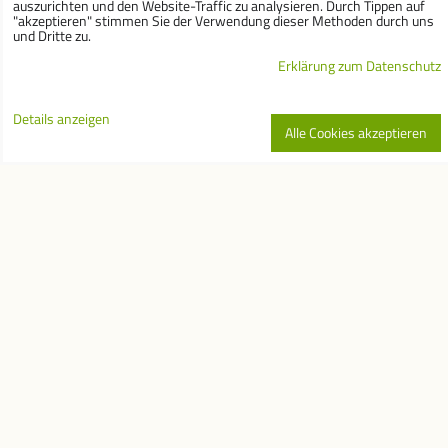
auszurichten und den Website-Traffic zu analysieren. Durch Tippen auf
"akzeptieren" stimmen Sie der Verwendung dieser Methoden durch uns
PUPPENHÄUSER UND
und Dritte zu.
KÜCHEN
Erklärung zum Datenschutz
SCHAUKELPFERDE UND
BLACKBOARDS
Details anzeigen
Alle Cookies akzeptieren
MUSIKINSTRUMENTE
SPIELZEUG FÜR DRAUSSEN
GESCHENKARTIKEL
Newsletter
Newsletter abonnieren :
Ich möchte Ihren
Newsletter abonnieren
Abonnieren