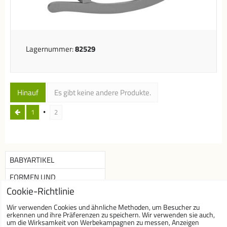
Lagernummer:
82529
Hinauf
Es gibt keine andere Produkte.
1
2
BABYARTIKEL
FORMEN UND
GESCHICKLICHKEITS
Cookie-Richtlinie
AUTOS UND EISENBAHNEN
Wir verwenden Cookies und ähnliche Methoden, um Besucher zu
erkennen und ihre Präferenzen zu speichern. Wir verwenden sie auch,
um die Wirksamkeit von Werbekampagnen zu messen, Anzeigen
PUZZLE UND SPIELE