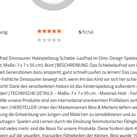
ung:
5
/
5
(
1
x)
rad Dinosaurier Holzspielzeug Schiebe-Laufrad im Dino-Design Spielze
, Maße: 7 x 7 x 55 cm), Bunt | BESCHREIBUNG: Das Schiebelaufrad von i
eit Generationen dazu anspornt, ganz schnell Laufen zu lernen! Das 
fröhliche Dinosaurier bewegt sich, wenn ihn das Kind vor sich her schieb
icht! Dank des verarbeiteten Holzes ist das Kinderspielzeug außerdem
der! | TECHNISCHE DETAILS: - Maße: 7 x 7 x 55 cm - Material: Holz - Fa
 Alle unsere Produkte sind von international anerkannten Prüflabors zert
linien. | HERSTELLER: Unter den Markennamen Bino & Mertens liefern wir
ung die Entwicklung von Jungen und Mädchen zu sensibilisieren und zu ei
utragen. Spielen und Lernen durch die Einübung feinmotorischer Fähig
 und vieles mehr, sind die Basis für unsere Produkte. Diese fordern dem 
en auf die visuellen, manuellen Fähigkeiten der Kleinen. Bino wurde 1