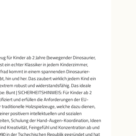
ug für Kinder ab 2 Jahre (bewegender Dinosaurier,
st ein echter Klassiker in jedem Kinderzimmer,
Laufrad kommt in einem spannenden Dinosaurier-
t, hin und her. Das zaubert wirklich jedem Kind ein
 extrem robust und widerstandsfähig. Das ideale
rbe: Bunt | SICHERHEITSHINWEIS: Für Kinder ab 2
ifiziert und erfüllen die Anforderungen der EU-
 traditionelle Holzspielzeuge, welche dazu dienen,
ner positivern intellektuellen und sozialen
keiten, Schulung der Hand-Augen-Koordination, Ideen
Kind Kreativität, Feingefühl und Konzentration ab und
990 in der Tschechischen Republik gegründet und hat