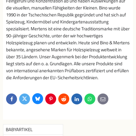
Feingefühl und Konzentration ab und haben Auswirkungen auf
die visuellen, manuellen Fähigkeiten der Kleinen. Bino wurde
1990 in der Tschechischen Republik gegründet und hat sich auf
Spielzeug, Kindermöbel und Kindergartenausstattung
spezialisiert. Mertens ist eine deutsche Traditionsmarke mit über
90-jähriger Geschichte, unter der wir hochwertiges
Holzspielzeug planen und entwickeln. Heute sind Bino & Mertens
bekannte, angesehene Marken für Holzspielzeug weltweit in
über 35 Ländern. Unser Augenmerk bei der Produktentwicklung
liegt stets auf den o. a. Grundlagen. Alle unsere Produkte sind
von international anerkannten Prüflabors zertifiziert und erfüllen
die Anforderungen der EU-Sicherheitsrichtlinien.
Bluesky
Twitter
Facebook
Pinterest
Reddit
LinkedIn
WhatsApp
E-
mail
BABYARTIKEL