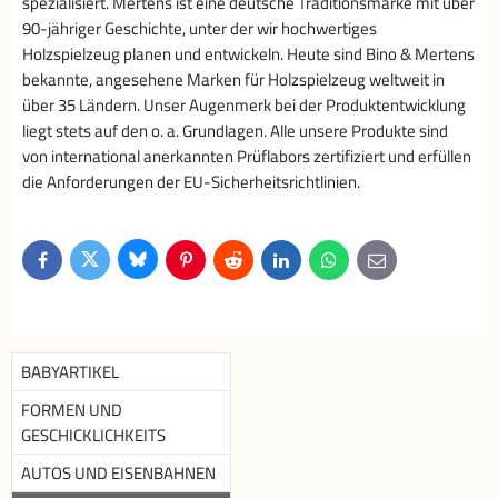
spezialisiert. Mertens ist eine deutsche Traditionsmarke mit über
90-jähriger Geschichte, unter der wir hochwertiges
Holzspielzeug planen und entwickeln. Heute sind Bino & Mertens
bekannte, angesehene Marken für Holzspielzeug weltweit in
über 35 Ländern. Unser Augenmerk bei der Produktentwicklung
liegt stets auf den o. a. Grundlagen. Alle unsere Produkte sind
von international anerkannten Prüflabors zertifiziert und erfüllen
die Anforderungen der EU-Sicherheitsrichtlinien.
Bluesky
Twitter
Facebook
Pinterest
Reddit
LinkedIn
WhatsApp
E-
mail
BABYARTIKEL
FORMEN UND
GESCHICKLICHKEITS
AUTOS UND EISENBAHNEN