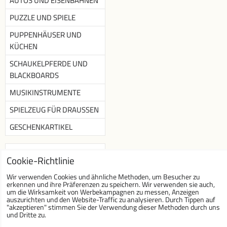
AUTOS UND EISENBAHNEN
PUZZLE UND SPIELE
PUPPENHÄUSER UND
KÜCHEN
SCHAUKELPFERDE UND
BLACKBOARDS
MUSIKINSTRUMENTE
SPIELZEUG FÜR DRAUSSEN
GESCHENKARTIKEL
Newsletter
Cookie-Richtlinie
Newsletter abonnieren :
Wir verwenden Cookies und ähnliche Methoden, um Besucher zu
erkennen und ihre Präferenzen zu speichern. Wir verwenden sie auch,
um die Wirksamkeit von Werbekampagnen zu messen, Anzeigen
auszurichten und den Website-Traffic zu analysieren. Durch Tippen auf
"akzeptieren" stimmen Sie der Verwendung dieser Methoden durch uns
Ich möchte Ihren
und Dritte zu.
Newsletter abonnieren