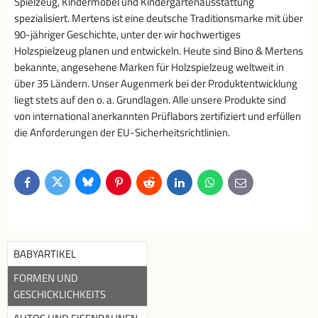
Spielzeug, Kindermöbel und Kindergartenausstattung
spezialisiert. Mertens ist eine deutsche Traditionsmarke mit über
90-jähriger Geschichte, unter der wir hochwertiges
Holzspielzeug planen und entwickeln. Heute sind Bino & Mertens
bekannte, angesehene Marken für Holzspielzeug weltweit in
über 35 Ländern. Unser Augenmerk bei der Produktentwicklung
liegt stets auf den o. a. Grundlagen. Alle unsere Produkte sind
von international anerkannten Prüflabors zertifiziert und erfüllen
die Anforderungen der EU-Sicherheitsrichtlinien.
Bluesky
Twitter
Facebook
Pinterest
Reddit
LinkedIn
WhatsApp
E-
mail
BABYARTIKEL
FORMEN UND
GESCHICKLICHKEITS