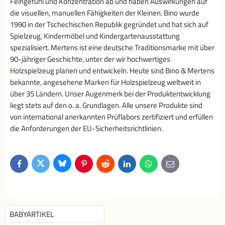
Feingefühl und Konzentration ab und haben Auswirkungen auf
die visuellen, manuellen Fähigkeiten der Kleinen. Bino wurde
1990 in der Tschechischen Republik gegründet und hat sich auf
Spielzeug, Kindermöbel und Kindergartenausstattung
spezialisiert. Mertens ist eine deutsche Traditionsmarke mit über
90-jähriger Geschichte, unter der wir hochwertiges
Holzspielzeug planen und entwickeln. Heute sind Bino & Mertens
bekannte, angesehene Marken für Holzspielzeug weltweit in
über 35 Ländern. Unser Augenmerk bei der Produktentwicklung
liegt stets auf den o. a. Grundlagen. Alle unsere Produkte sind
von international anerkannten Prüflabors zertifiziert und erfüllen
die Anforderungen der EU-Sicherheitsrichtlinien.
Bluesky
Twitter
Facebook
Pinterest
Reddit
LinkedIn
WhatsApp
E-
mail
BABYARTIKEL