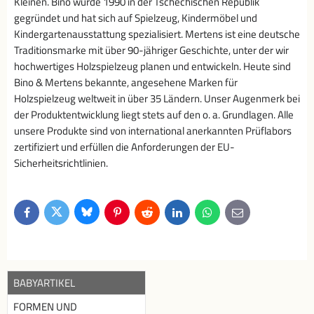
Kleinen. Bino wurde 1990 in der Tschechischen Republik
gegründet und hat sich auf Spielzeug, Kindermöbel und
Kindergartenausstattung spezialisiert. Mertens ist eine deutsche
Traditionsmarke mit über 90-jähriger Geschichte, unter der wir
hochwertiges Holzspielzeug planen und entwickeln. Heute sind
Bino & Mertens bekannte, angesehene Marken für
Holzspielzeug weltweit in über 35 Ländern. Unser Augenmerk bei
der Produktentwicklung liegt stets auf den o. a. Grundlagen. Alle
unsere Produkte sind von international anerkannten Prüflabors
zertifiziert und erfüllen die Anforderungen der EU-
Sicherheitsrichtlinien.
Bluesky
Twitter
Facebook
Pinterest
Reddit
LinkedIn
WhatsApp
E-
mail
BABYARTIKEL
FORMEN UND