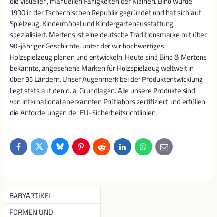
die visuellen, manuellen Fähigkeiten der Kleinen. Bino wurde
1990 in der Tschechischen Republik gegründet und hat sich auf
Spielzeug, Kindermöbel und Kindergartenausstattung
spezialisiert. Mertens ist eine deutsche Traditionsmarke mit über
90-jähriger Geschichte, unter der wir hochwertiges
Holzspielzeug planen und entwickeln. Heute sind Bino & Mertens
bekannte, angesehene Marken für Holzspielzeug weltweit in
über 35 Ländern. Unser Augenmerk bei der Produktentwicklung
liegt stets auf den o. a. Grundlagen. Alle unsere Produkte sind
von international anerkannten Prüflabors zertifiziert und erfüllen
die Anforderungen der EU-Sicherheitsrichtlinien.
Bluesky
Twitter
Facebook
Pinterest
Reddit
LinkedIn
WhatsApp
E-
mail
BABYARTIKEL
FORMEN UND